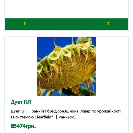
Дует КЛ
Дует КЛ — ранній гібрид соняшника, лідер по урожайності
за системою Clearfield® | Ранньос..
₴5474грн.