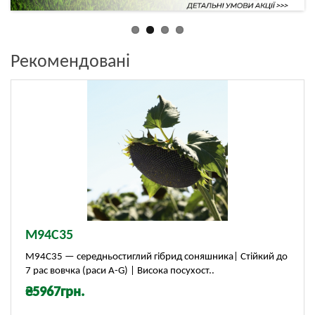
Рекомендовані
М94С35
М94С35 — середньостиглий гібрид соняшника| Стійкий до
7 рас вовчка (раси A-G) | Висока посухост..
₴5967грн.