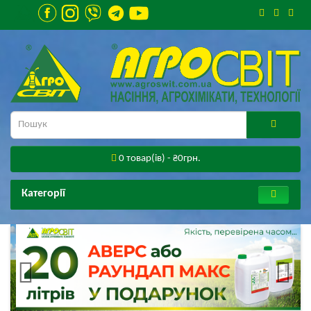
0 товар(ів) - ₴0грн.
Категорії