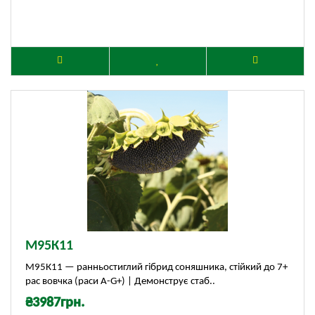
М95К11
М95К11 — ранньостиглий гібрид соняшника, стійкий до 7+
рас вовчка (раси А-G+) | Демонструє стаб..
₴3987грн.