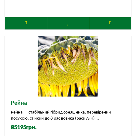
Рейна
Рейна — стабільний гібрид соняшника, перевірений
посухою, стійкий до 8 рас вовчка (раси А-Н) ..
₴5195грн.